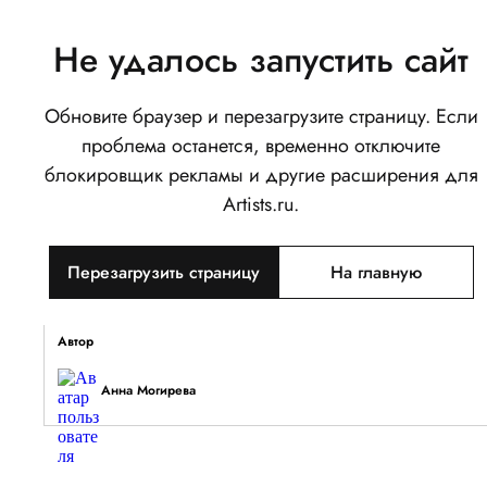
Не удалось запустить сайт
Обновите браузер и перезагрузите страницу. Если
Меланхолия
проблема останется, временно отключите
0
блокировщик рекламы и другие расширения для
Написать
Поделиться
Artists.ru.
Тип объекта
Перезагрузить страницу
На главную
Изображение
Описание
Автор
Анна Могирева