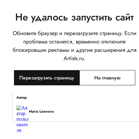
Не удалось запустить сайт
Обновите браузер и перезагрузите страницу. Если
Миг Осени
проблема останется, временно отключите
0
блокировщик рекламы и другие расширения для
Написать
Поделиться
Artists.ru.
Тип объекта
Перезагрузить страницу
На главную
Изображение
Описание
Автор
Maria Leonova