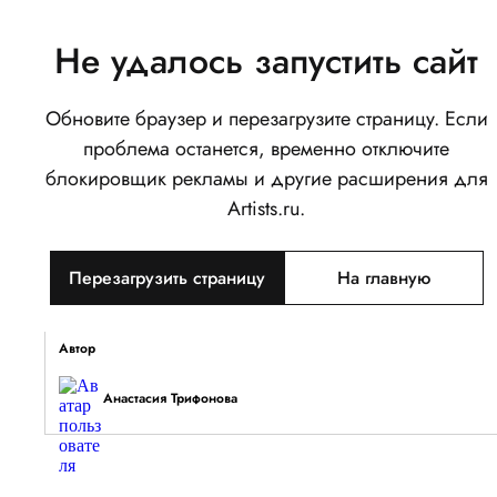
Не удалось запустить сайт
Обновите браузер и перезагрузите страницу. Если
Милые кости
проблема останется, временно отключите
0
блокировщик рекламы и другие расширения для
Написать
Поделиться
Artists.ru.
Тип объекта
Перезагрузить страницу
На главную
Изображение
Описание
Автор
Анастасия Трифонова