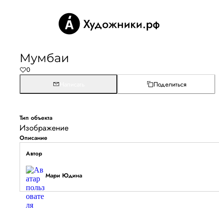
Мумбаи
0
Написать
Поделиться
Тип объекта
Изображение
Описание
Автор
Мари Юдина