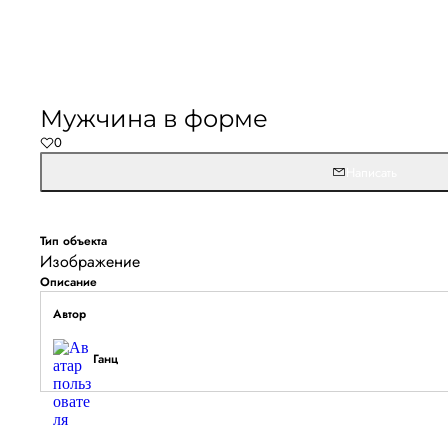
Не удалось запустить
Обновите браузер и перезагрузите страницу. 
Мужчина в форме
останется, временно отключите блокировщик ре
0
расширения для Artists.ru.
Написать
Перезагрузить страницу
На главн
Тип объекта
Изображение
Описание
Автор
Ганц