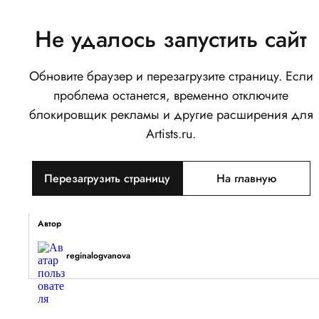
Не удалось запустить сайт
Обновите браузер и перезагрузите страницу. Если
наброски
проблема останется, временно отключите
0
блокировщик рекламы и другие расширения для
Написать
Поделиться
Artists.ru.
Тип объекта
Перезагрузить страницу
На главную
Изображение
Описание
Автор
reginalogvanova