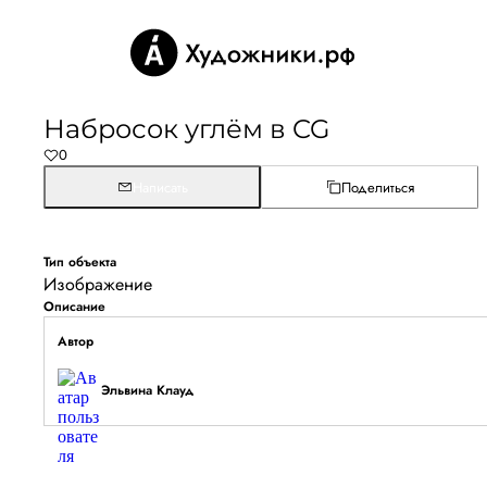
Набросок углём в CG
0
Написать
Поделиться
Тип объекта
Изображение
Описание
Автор
Эльвина Клауд