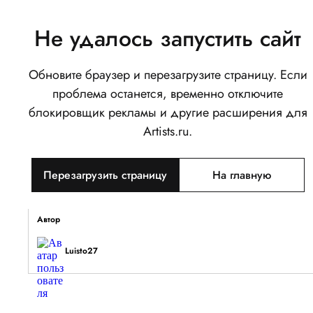
Не удалось запустить сайт
Обновите браузер и перезагрузите страницу. Если
Нападало снега
проблема останется, временно отключите
0
блокировщик рекламы и другие расширения для
Написать
Поделиться
Artists.ru.
Тип объекта
Перезагрузить страницу
На главную
Изображение
Описание
Автор
Luisto27