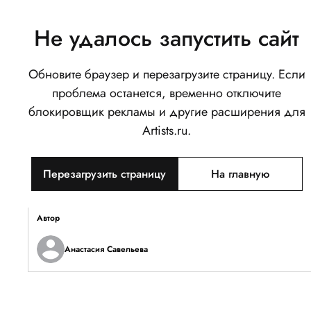
Не удалось запустить сайт
Обновите браузер и перезагрузите страницу. Если
Немного магии...
проблема останется, временно отключите
0
блокировщик рекламы и другие расширения для
Написать
Поделиться
Artists.ru.
Тип объекта
Перезагрузить страницу
На главную
Изображение
Описание
Автор
Анастасия Савельева