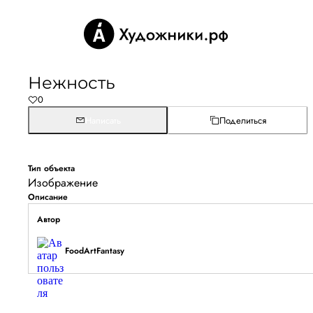
Нежность
0
Написать
Поделиться
Тип объекта
Изображение
Описание
Автор
FoodArtFantasy