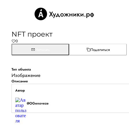
NFT проект
0
Написать
Поделиться
Тип объекта
Изображение
Описание
Автор
@OGenoveze