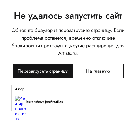
Не удалось запустить сайт
Обновите браузер и перезагрузите страницу. Если
Орёл
проблема останется, временно отключите
0
блокировщик рекламы и другие расширения для
Написать
Поделиться
Artists.ru.
Тип объекта
Перезагрузить страницу
На главную
Изображение
Описание
Автор
burnasheva-jen@mail.ru