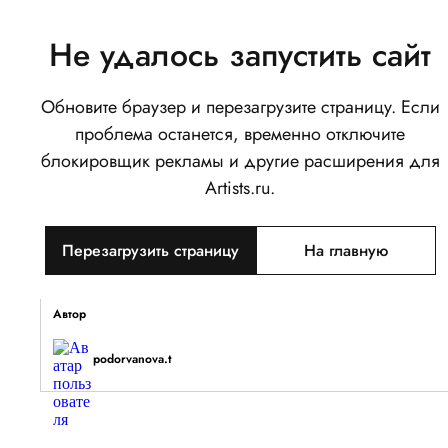
Не удалось запустить сайт
Обновите браузер и перезагрузите страницу. Если
Осень. Скетч
проблема останется, временно отключите
0
блокировщик рекламы и другие расширения для
Написать
Поделиться
Artists.ru.
Тип объекта
Перезагрузить страницу
На главную
Изображение
Описание
Автор
podorvanova.t