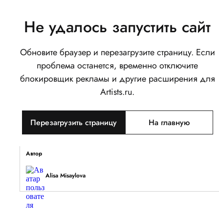
Не удалось запустить сайт
Обновите браузер и перезагрузите страницу. Если
Открытка
проблема останется, временно отключите
0
блокировщик рекламы и другие расширения для
Написать
Поделиться
Artists.ru.
Тип объекта
Перезагрузить страницу
На главную
Изображение
Описание
Автор
Alisa Misaylova