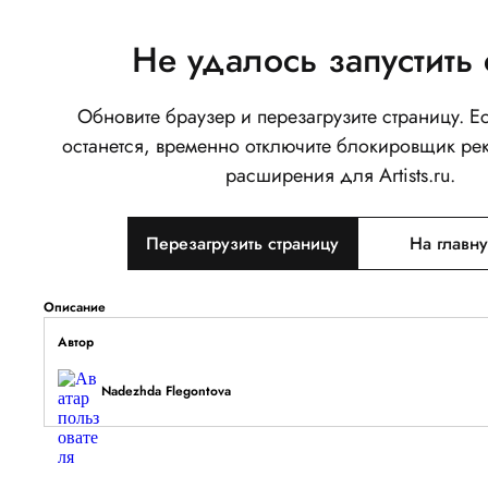
Не удалось запустить 
Обновите браузер и перезагрузите страницу. 
Папа и дочь
останется, временно отключите блокировщик ре
0
расширения для Artists.ru.
Написать
Перезагрузить страницу
На главн
Тип объекта
Изображение
Описание
Автор
Nadezhda Flegontova