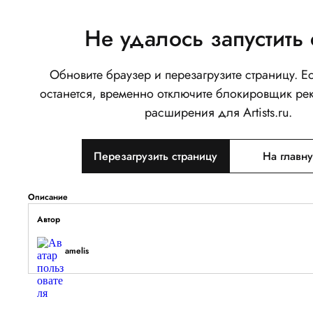
Не удалось запустить 
Обновите браузер и перезагрузите страницу. 
паучок)
останется, временно отключите блокировщик ре
0
расширения для Artists.ru.
Написать
Перезагрузить страницу
На главн
Тип объекта
Изображение
Описание
Автор
amelis