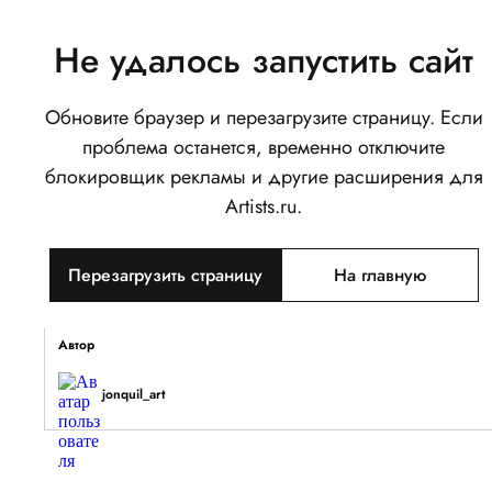
Не удалось запустить сайт
Обновите браузер и перезагрузите страницу. Если
Павлин
проблема останется, временно отключите
0
блокировщик рекламы и другие расширения для
Написать
Поделиться
Artists.ru.
Тип объекта
Перезагрузить страницу
На главную
Изображение
Описание
Автор
jonquil_art