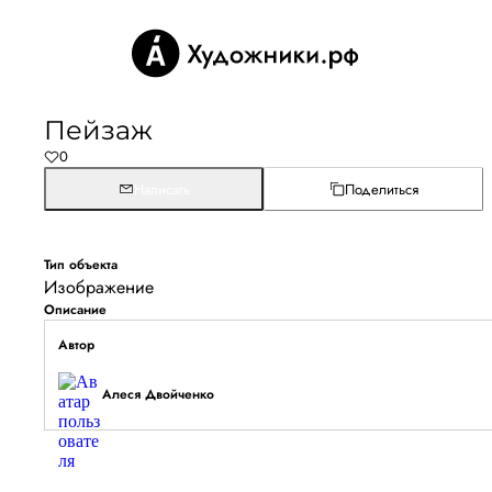
Пейзаж
0
Написать
Поделиться
Тип объекта
Изображение
Описание
Автор
Алеся Двойченко