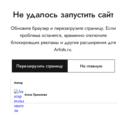
Не удалось запустить сайт
Обновите браузер и перезагрузите страницу. Если
Пионы
проблема останется, временно отключите
0
блокировщик рекламы и другие расширения для
Написать
Поделиться
Artists.ru.
Тип объекта
Перезагрузить страницу
На главную
Изображение
Описание
Автор
Анна Громкова