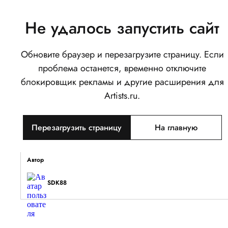
Не удалось запустить сайт
Обновите браузер и перезагрузите страницу. Если
По фото 1
проблема останется, временно отключите
0
блокировщик рекламы и другие расширения для
Написать
Поделиться
Artists.ru.
Тип объекта
Перезагрузить страницу
На главную
Изображение
Описание
Автор
SDK88