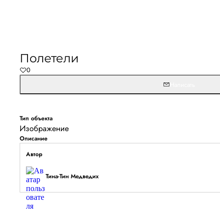
Не удалось запустить
Обновите браузер и перезагрузите страницу. 
Полетели
останется, временно отключите блокировщик ре
0
расширения для Artists.ru.
Написать
Перезагрузить страницу
На главн
Тип объекта
Изображение
Описание
Автор
Тина-Тин Медведих