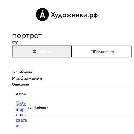
портрет
0
Написать
Поделиться
Тип объекта
Изображение
Описание
Автор
vanillademrr