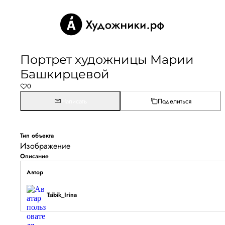
Портрет художницы Марии
Башкирцевой
0
Написать
Поделиться
Тип объекта
Изображение
Описание
Автор
Tsibik_Irina