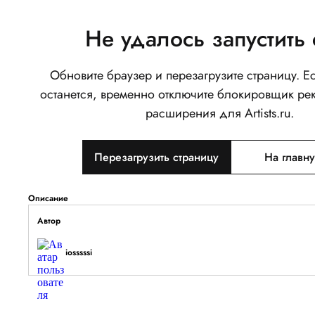
Не удалось запустить 
Обновите браузер и перезагрузите страницу. 
портретная иллюстрация
останется, временно отключите блокировщик ре
0
расширения для Artists.ru.
Написать
Перезагрузить страницу
На главн
Тип объекта
Изображение
Описание
Автор
iosssssi