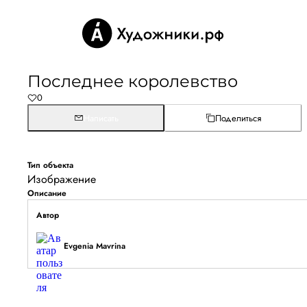
Последнее королевство
0
Написать
Поделиться
Тип объекта
Изображение
Описание
Автор
Evgenia Mavrina