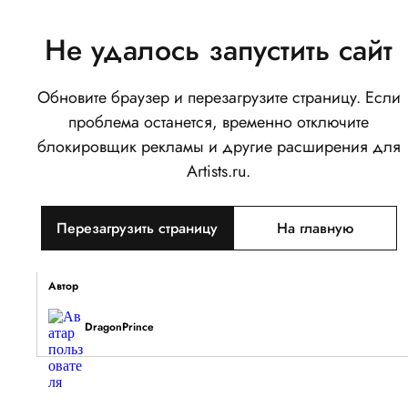
Не удалось запустить сайт
Обновите браузер и перезагрузите страницу. Если
Последний лист
проблема останется, временно отключите
0
блокировщик рекламы и другие расширения для
Написать
Поделиться
Artists.ru.
Тип объекта
Перезагрузить страницу
На главную
Изображение
Описание
Автор
DragonPrince