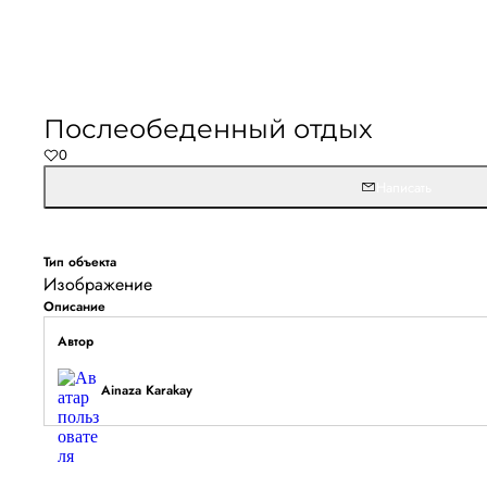
Не удалось запустить
Обновите браузер и перезагрузите страницу. 
Послеобеденный отдых
останется, временно отключите блокировщик ре
0
расширения для Artists.ru.
Написать
Перезагрузить страницу
На главн
Тип объекта
Изображение
Описание
Автор
Ainaza Karakay