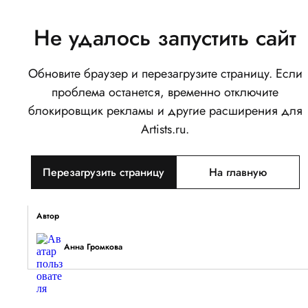
Не удалось запустить сайт
Обновите браузер и перезагрузите страницу. Если
Поцелуй любви
проблема останется, временно отключите
0
блокировщик рекламы и другие расширения для
Написать
Поделиться
Artists.ru.
Тип объекта
Перезагрузить страницу
На главную
Изображение
Описание
Автор
Анна Громкова