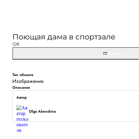
Не удалось запустить
Обновите браузер и перезагрузите страницу. 
Поющая дама в спортзале
останется, временно отключите блокировщик ре
0
расширения для Artists.ru.
Написать
Перезагрузить страницу
На главн
Тип объекта
Изображение
Описание
Автор
Olga Akenshina