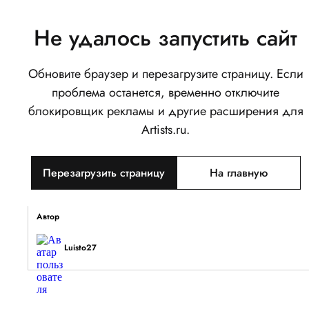
Не удалось запустить сайт
Обновите браузер и перезагрузите страницу. Если
Привет)
проблема останется, временно отключите
0
блокировщик рекламы и другие расширения для
Написать
Поделиться
Artists.ru.
Тип объекта
Перезагрузить страницу
На главную
Изображение
Описание
Автор
Luisto27