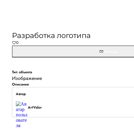
Не удалось запустить
Обновите браузер и перезагрузите страницу. 
Разработка логотипа
останется, временно отключите блокировщик ре
0
расширения для Artists.ru.
Написать
Перезагрузить страницу
На главн
Тип объекта
Изображение
Описание
Автор
ArtValor