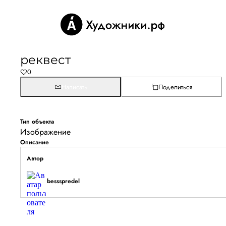
реквест
0
Написать
Поделиться
Тип объекта
Изображение
Описание
Автор
bessspredel