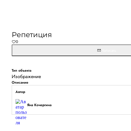
Не удалось запустить
Обновите браузер и перезагрузите страницу. 
Репетиция
останется, временно отключите блокировщик ре
0
расширения для Artists.ru.
Написать
Перезагрузить страницу
На главн
Тип объекта
Изображение
Описание
Автор
Яна Кочергина