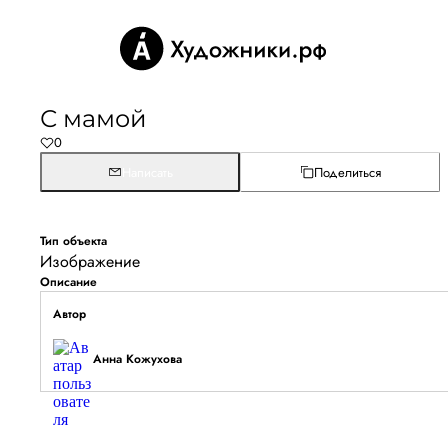
С мамой
0
Написать
Поделиться
Тип объекта
Изображение
Описание
Автор
Анна Кожухова