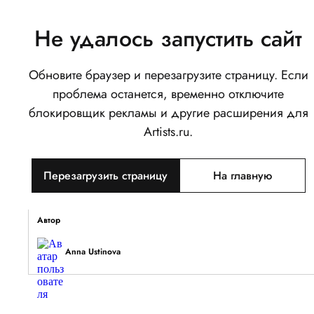
Не удалось запустить сайт
Обновите браузер и перезагрузите страницу. Если
Sailor moon
проблема останется, временно отключите
0
блокировщик рекламы и другие расширения для
Написать
Поделиться
Artists.ru.
Тип объекта
Перезагрузить страницу
На главную
Изображение
Описание
Автор
Anna Ustinova