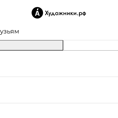
 сайт
Если проблема
рузьям
кламы и другие
ую