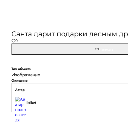
Не удалось запустить
Обновите браузер и перезагрузите страницу. 
Санта дарит подарки лесным д
останется, временно отключите блокировщик ре
0
расширения для Artists.ru.
Написать
Перезагрузить страницу
На главн
Тип объекта
Изображение
Описание
Автор
lidiiart