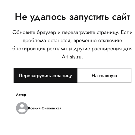
Не удалось запустить сайт
Обновите браузер и перезагрузите страницу. Если
Семейный набор стикеров
проблема останется, временно отключите
0
блокировщик рекламы и другие расширения для
Написать
Поделиться
Artists.ru.
Тип объекта
Перезагрузить страницу
На главную
Изображение
Описание
Автор
Ксения Очаковская