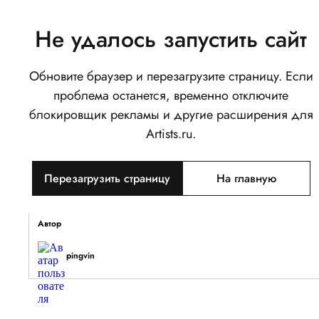
Не удалось запустить сайт
Обновите браузер и перезагрузите страницу. Если
Сидим и всё
проблема останется, временно отключите
0
блокировщик рекламы и другие расширения для
Написать
Поделиться
Artists.ru.
Тип объекта
Перезагрузить страницу
На главную
Изображение
Описание
Автор
pingvin