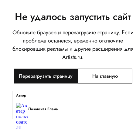
Не удалось запустить сайт
Обновите браузер и перезагрузите страницу. Если
Симон
проблема останется, временно отключите
0
блокировщик рекламы и другие расширения для
Написать
Поделиться
Artists.ru.
Тип объекта
Перезагрузить страницу
На главную
Изображение
Описание
Автор
Лозовская Елена