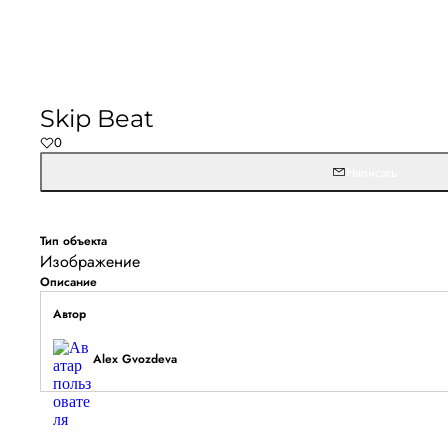
Не удалось запустить
Обновите браузер и перезагрузите страницу. 
Skip Beat
останется, временно отключите блокировщик ре
0
расширения для Artists.ru.
Написать
Перезагрузить страницу
На главн
Тип объекта
Изображение
Описание
Автор
Alex Gvozdeva