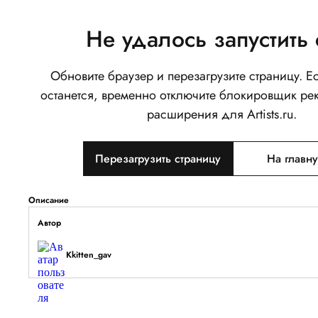
Не удалось запустить 
Обновите браузер и перезагрузите страницу. 
Super girl
останется, временно отключите блокировщик ре
0
расширения для Artists.ru.
Написать
Перезагрузить страницу
На главн
Тип объекта
Изображение
Описание
Автор
Kkitten_gav