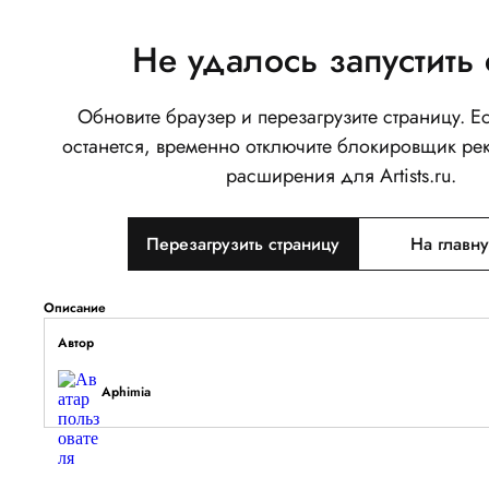
Не удалось запустить 
Обновите браузер и перезагрузите страницу. 
Тот самый Мюнхгаузен
останется, временно отключите блокировщик ре
1
расширения для Artists.ru.
Написать
Перезагрузить страницу
На главн
Тип объекта
Изображение
Описание
Автор
Aphimia