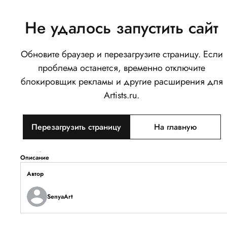
Не удалось запустить сайт
Обновите браузер и перезагрузите страницу. Если
Цифровой Портрет Плакат
проблема останется, временно отключите
Фэнтези
блокировщик рекламы и другие расширения для
0
Artists.ru.
Написать
Поделиться
Перезагрузить страницу
На главную
Тип объекта
Изображение
Описание
Автор
SenyaArt