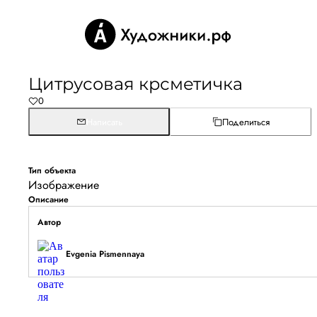
Цитрусовая крсметичка
0
Написать
Поделиться
Тип объекта
Изображение
Описание
Автор
Evgenia Pismennaya