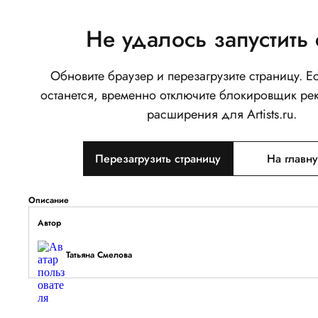
Не удалось запустить 
Обновите браузер и перезагрузите страницу. 
Варенье
останется, временно отключите блокировщик ре
0
расширения для Artists.ru.
Написать
Перезагрузить страницу
На главн
Тип объекта
Изображение
Описание
Автор
Татьяна Смелова