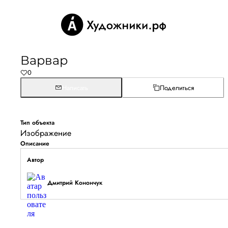
Варвар
0
Написать
Поделиться
Тип объекта
Изображение
Описание
Автор
Дмитрий Конончук