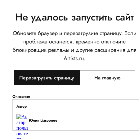
Не удалось запустить сайт
Обновите браузер и перезагрузите страницу. Если
Ведьма современности
проблема останется, временно отключите
«Дизайн-персонажа»
блокировщик рекламы и другие расширения для
0
Artists.ru.
Написать
Поделиться
Перезагрузить страницу
На главную
Тип объекта
Изображение
Описание
Автор
Юлия Liasoonee