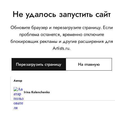
Не удалось запустить сайт
Обновите браузер и перезагрузите страницу. Если
Ведьмочка в лесу
проблема останется, временно отключите
0
блокировщик рекламы и другие расширения для
Написать
Поделиться
Artists.ru.
Тип объекта
Перезагрузить страницу
На главную
Изображение
Описание
Автор
Irina Kolenchenko