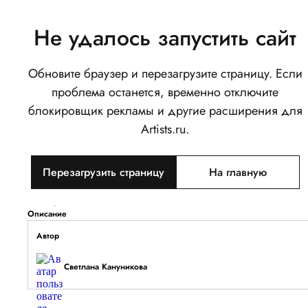
Не удалось запустить сайт
Обновите браузер и перезагрузите страницу. Если
Векторная иллюстрация
проблема останется, временно отключите
компьютерный стол с лампой.
блокировщик рекламы и другие расширения для
0
Artists.ru.
Написать
Поделиться
Перезагрузить страницу
На главную
Тип объекта
Изображение
Описание
Автор
Светлана Кануникова