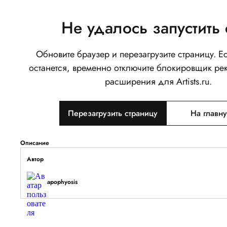
Не удалось запустить 
Обновите браузер и перезагрузите страницу. 
венти
останется, временно отключите блокировщик ре
0
расширения для Artists.ru.
Написать
Перезагрузить страницу
На главн
Тип объекта
Изображение
Описание
Автор
apophyosis